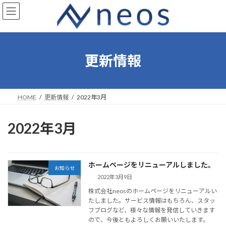
コ
ナ
ン
ビ
テ
ゲ
ン
ー
ツ
シ
へ
ョ
更新情報
ス
ン
キ
に
ッ
移
プ
動
HOME
更新情報
2022年3月
2022年3月
ホームページをリニューアルしました。
お知らせ
2022年3月9日
株式会社neosのホームページをリニューアルい
たしました。サービス情報はもちろん、スタッ
フブログなど、様々な情報を発信していきます
ので、今後ともよろしくお願いいたします。